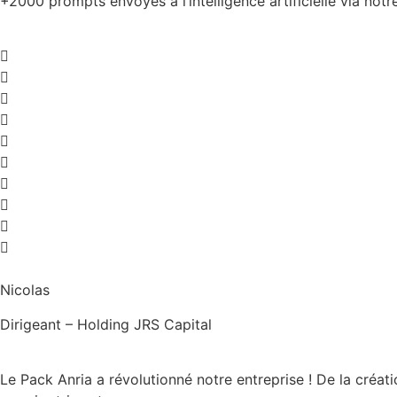
+2000 prompts envoyés à l’intelligence artificielle via notre
Nicolas
Dirigeant – Holding JRS Capital
Le Pack Anria a révolutionné notre entreprise ! De la créati