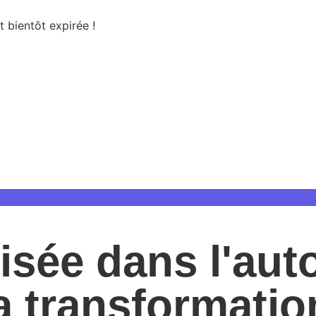
t bientôt expirée !
j
h
:
isée dans l'aut
la transformatio