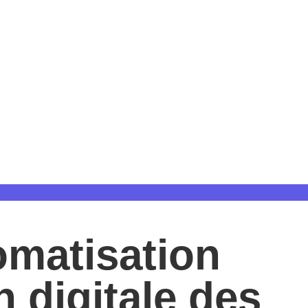
omatisation
n digitale des