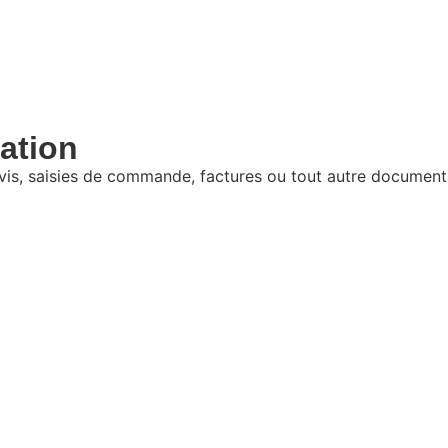
j
h
:
ation
s, saisies de commande, factures ou tout autre document 